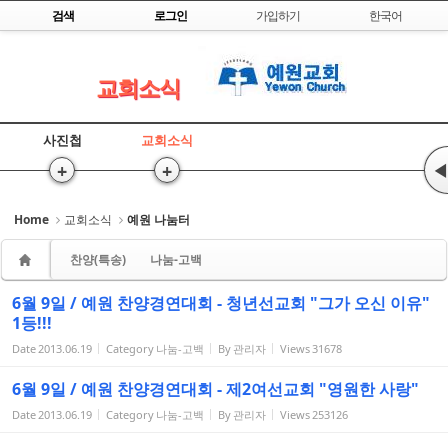
Skip to content
검색
로그인
가입하기
한국어
Sketchbook5, 스케치북5
교회소식
사진첩
교회소식
+
+
◀
Sketchbook5, 스케치북5
Home
교회소식
예원 나눔터
찬양(특송)
나눔-고백
6월 9일 / 예원 찬양경연대회 - 청년선교회 "그가 오신 이유"
1등!!!
Date
2013.06.19
Category
나눔-고백
By
관리자
Views
31678
6월 9일 / 예원 찬양경연대회 - 제2여선교회 "영원한 사랑"
Date
2013.06.19
Category
나눔-고백
By
관리자
Views
253126