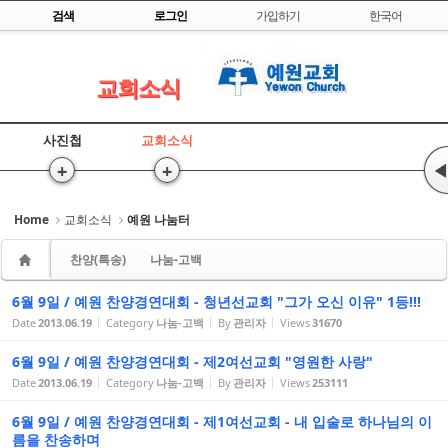
Skip to content
검색
로그인
가입하기
한국어
Sketchbook5, 스케치북5
교회소식
사진첩
교회소식
+
+
◀
Sketchbook5, 스케치북5
Home
교회소식
예원 나눔터
찬양(특송)
나눔-고백
6월 9일 / 예원 찬양경연대회 - 청년선교회 "그가 오신 이유" 1등!!!
Date
2013.06.19
Category
나눔-고백
By
관리자
Views
31670
6월 9일 / 예원 찬양경연대회 - 제2여선교회 "영원한 사랑"
Date
2013.06.19
Category
나눔-고백
By
관리자
Views
253111
6월 9일 / 예원 찬양경연대회 - 제1여선교회 - 내 입술로 하나님의 이
름을 찬송하며