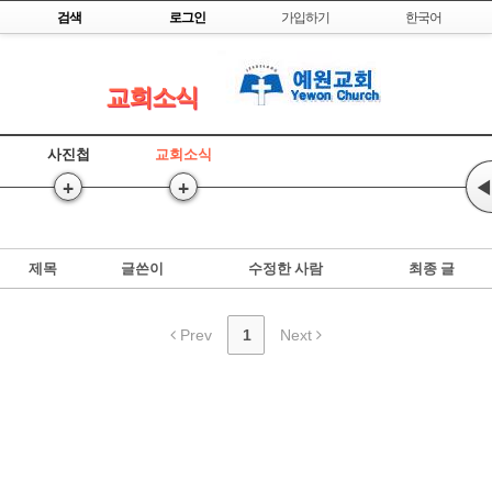
Skip to content
검색
로그인
가입하기
한국어
교회소식
사진첩
교회소식
+
+
◀
제목
글쓴이
수정한 사람
최종 글
Prev
1
Next