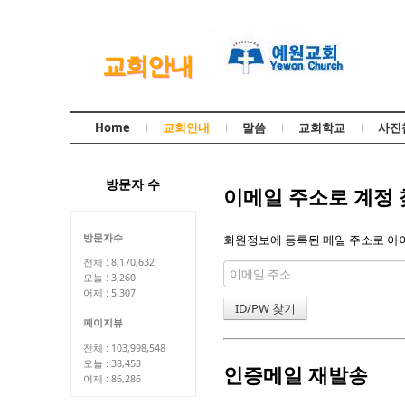
교회안내
Home
교회안내
말씀
교회학교
사진
방문자 수
이메일 주소로 계정
방문자수
회원정보에 등록된 메일 주소로 아이
전체 : 8,170,632
오늘 : 3,260
어제 : 5,307
페이지뷰
전체 : 103,998,548
오늘 : 38,453
인증메일 재발송
어제 : 86,286