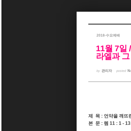
Sketchbook5, 스케치북5
2018-수요예배
11월 7일 
Sketchbook5, 스케치북5
라엘과 그
관리자
N
by
posted
제 목 : 언약을 깨
본
문 : 렘 11 : 1 - 13