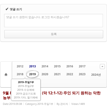
✔
댓글 쓰기
댓글 쓰기 권한이 없습니다. 로그인 하시겠습니까?
2012
2013
2014
2015
2016
2017
2018
2019
2020
2021
2022
2023
2024년
2019-주일1부
2025년
2026
2019-주일2부
2019-수요예배
9월 8일 / 마가복음 68. (막 12:1-12) 주인 되기 원하는 악한
2019-금요기도회
농부들
2019-기타, 절기예배
Date
2019.09.08
Category
2019-주일1부
By
관리자
Views
1489