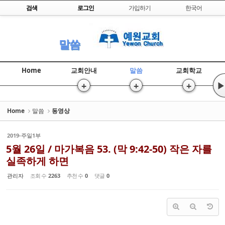
Skip to content
검색
로그인
가입하기
한국어
Sketchbook5, 스케치북5
말씀
Home
교회안내
말씀
교회학교
+
+
+
▶
Sketchbook5, 스케치북5
Home
말씀
동영상
2019-주일1부
5월 26일 / 마가복음 53. (막 9:42-50) 작은 자를
실족하게 하면
관리자
조회 수
2263
추천 수
0
댓글
0