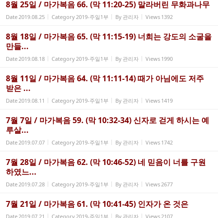
8월 25일 / 마가복음 66. (막 11:20-25) 말라버린 무화과나무
Date
2019.08.25
Category
2019-주일1부
By
관리자
Views
1392
8월 18일 / 마가복음 65. (막 11:15-19) 너희는 강도의 소굴을
만들...
Date
2019.08.18
Category
2019-주일1부
By
관리자
Views
1990
8월 11일 / 마가복음 64. (막 11:11-14) 때가 아님에도 저주
받은 ...
Date
2019.08.11
Category
2019-주일1부
By
관리자
Views
1419
7월 7일 / 마가복음 59. (막 10:32-34) 신자로 걷게 하시는 예
루살...
Date
2019.07.07
Category
2019-주일1부
By
관리자
Views
1742
7월 28일 / 마가복음 62. (막 10:46-52) 네 믿음이 너를 구원
하였느...
Date
2019.07.28
Category
2019-주일1부
By
관리자
Views
2677
7월 21일 / 마가복음 61. (막 10:41-45) 인자가 온 것은
Date
2019.07.21
Category
2019-주일1부
By
관리자
Views
2107