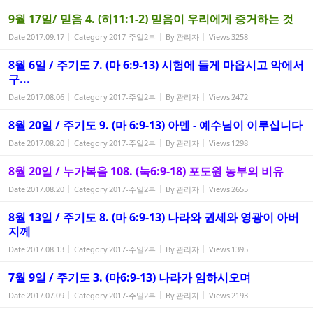
9월 17일/ 믿음 4. (히11:1-2) 믿음이 우리에게 증거하는 것
Date
2017.09.17
Category
2017-주일2부
By
관리자
Views
3258
8월 6일 / 주기도 7. (마 6:9-13) 시험에 들게 마옵시고 악에서
구...
Date
2017.08.06
Category
2017-주일2부
By
관리자
Views
2472
8월 20일 / 주기도 9. (마 6:9-13) 아멘 - 예수님이 이루십니다
Date
2017.08.20
Category
2017-주일2부
By
관리자
Views
1298
8월 20일 / 누가복음 108. (눅6:9-18) 포도원 농부의 비유
Date
2017.08.20
Category
2017-주일2부
By
관리자
Views
2655
8월 13일 / 주기도 8. (마 6:9-13) 나라와 권세와 영광이 아버
지께
Date
2017.08.13
Category
2017-주일2부
By
관리자
Views
1395
7월 9일 / 주기도 3. (마6:9-13) 나라가 임하시오며
Date
2017.07.09
Category
2017-주일2부
By
관리자
Views
2193