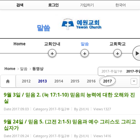
Skip to content
검색
로그인
가입하기
한국어
Sketchbook5, 스케치북5
말씀
Home
교회안내
말씀
교회학교
+
+
+
▶
Sketchbook5, 스케치북5
Home
말씀
동영상
2017-주일1부
2017-
2012
2013
2014
2015
2016
2017
9월 3일 / 믿음 2. (눅 17:1-10) 믿음의 능력에 대한 오해와 진
실
Date
2017.09.03
Category
2017-주일2부
By
관리자
Views
1327
9월 24일 / 믿음 5. (고전 2:1-5) 믿음과 예수 그리스도 그리고
십자가
Date
2017.09.24
Category
2017-주일2부
By
관리자
Views
1416