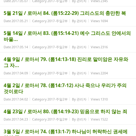
Date
2017.05.07
Category
2017-주일2부
By
관리자
Views
2345
5월 21일 / 로마서 84. (롬15:22-29) 그리스도의 충만한 복
Date
2017.05.21
Category
2017-주일2부
By
관리자
Views
1694
5월 14일 / 로마서 83. (롬15:14-21) 예수 그리스도 안에서의
바울...
Date
2017.05.14
Category
2017-주일2부
By
관리자
Views
2316
4월 9일 / 로마서 79. (롬14:13-18) 진리로 말미암은 자유와
그 자...
Date
2017.04.09
Category
2017-주일2부
By
관리자
Views
2204
4월 2일 / 로마서 78. (롬14:7-12) 사나 죽으나 우리가 주의
것이로다
Date
2017.04.02
Category
2017-주일2부
By
관리자
Views
1310
4월 23일 / 로마서 80. (롬14:19-23) 믿음으로 하지 않는 죄
Date
2017.04.23
Category
2017-주일2부
By
관리자
Views
1522
3월 5일 / 로마서 74. (롬13:1-7) 하나님이 허락하신 권세에