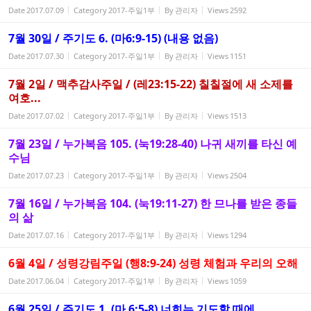
Date
2017.07.09
Category
2017-주일1부
By
관리자
Views
2592
7월 30일 / 주기도 6. (마6:9-15) (내용 없음)
Date
2017.07.30
Category
2017-주일1부
By
관리자
Views
1151
7월 2일 / 맥추감사주일 / (레23:15-22) 칠칠절에 새 소제를
여호...
Date
2017.07.02
Category
2017-주일1부
By
관리자
Views
1513
7월 23일 / 누가복음 105. (눅19:28-40) 나귀 새끼를 타신 예
수님
Date
2017.07.23
Category
2017-주일1부
By
관리자
Views
2504
7월 16일 / 누가복음 104. (눅19:11-27) 한 므나를 받은 종들
의 삶
Date
2017.07.16
Category
2017-주일1부
By
관리자
Views
1294
6월 4일 / 성령강림주일 (행8:9-24) 성령 체험과 우리의 오해
Date
2017.06.04
Category
2017-주일1부
By
관리자
Views
1059
6월 25일 / 주기도 1. (마 6:5-8) 너희는 기도할 때에