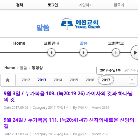
Skip to content
검색
로그인
가입하기
한국어
Sketchbook5, 스케치북5
말씀
Home
교회안내
말씀
교회학교
+
+
+
▶
Sketchbook5, 스케치북5
Home
말씀
동영상
2017-주일1부
2017-
2012
2013
2014
2015
2016
2017
9월 3일 / 누가복음 109. (눅20:19-26) 가이사의 것과 하나님
의 것
Date
2017.09.03
Category
2017-주일1부
By
관리자
Views
2355
9월 24일 / 누가복음 111. (눅20:41-47) 신자의새로운 신앙의
길
Date
2017.09.24
Category
2017-주일1부
By
관리자
Views
2170