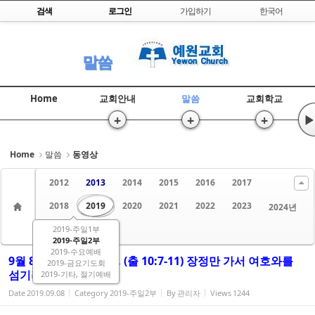
Skip to content
검색
로그인
가입하기
한국어
Sketchbook5, 스케치북5
말씀
Home
교회안내
말씀
교회학교
+
+
+
▶
Sketchbook5, 스케치북5
Home
말씀
동영상
2012
2013
2014
2015
2016
2017
2018
2019
2020
2021
2022
2023
2024년
2019-주일1부
2025년
2026
2019-주일2부
2019-수요예배
9월 8일 / 출애굽기 38. (출 10:7-11) 장정만 가서 여호와를
2019-금요기도회
섬기라
2019-기타, 절기예배
Date
2019.09.08
Category
2019-주일2부
By
관리자
Views
1244