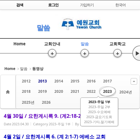
Skip to content
검색
로그인
가입하기
한국어
Sketchbook5, 스케치북5
말씀
Home
교회안내
말씀
교회학교
+
+
+
▶
Sketchbook5, 스케치북5
Home
말씀
동영상
2012
2013
2014
2015
2016
2017
2018
2019
2020
2021
2022
2023
2024년
2023-주일 1부
2025년
2026
2023-주일 2부
2023-수요예배
4월 30일 / 요한계시록 9. (계2:18-29) 두아디라교회
2023-금요기도회
2023-기타,절기예배
Date
2023.04.30
Category
2023-주일 1부
By
관리자
Views
1253
4월 2일 / 요한계시록 6. (계 2:1-7) 에베소 교회