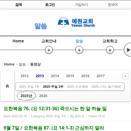
Skip to content
검색
로그인
가입하기
한국어
Sketchbook5, 스케치북5
말씀
Home
교회안내
말씀
교회학교
+
+
+
▶
Sketchbook5, 스케치북5
Home
말씀
동영상
2012
2013
2014
2015
2016
2017
2018
2019
2020
2021
2022
2023
2024년
2025-주일 1부
2025-주일 2부
2025-수요예배
2025-기타, 절기예배
2025년
2026
요한복음 76. (요 12:31-36) 죽으시는 한 알 하늘 밀
Date
2025.05.18
Category
2025-주일 2부
By
관리자
Views
1612
9월 7일 / 요한복음 87. (요 14:1-3) 근심하지 말라