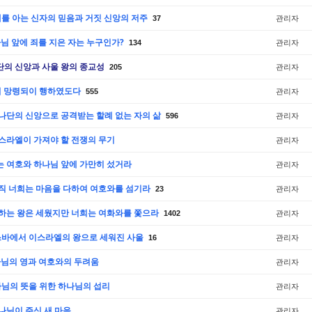
은혜를 아는 신자의 믿음과 거짓 신앙의 저주
관리자
37
나님 앞에 죄를 지은 자는 누구인가?
관리자
134
나단의 신앙과 사울 왕의 종교성
관리자
205
왕이 망령되이 행하였도다
관리자
555
 요나단의 신앙으로 공격받는 할례 없는 자의 삶
관리자
596
 이스라엘이 가져야 할 전쟁의 무기
관리자
희는 여호와 하나님 앞에 가만히 섰거라
관리자
 오직 너희는 마음을 다하여 여호와를 섬기라
관리자
23
 원하는 왕은 세웠지만 너희는 여화와를 쫓으라
관리자
1402
 미스바에서 이스라엘의 왕으로 세워진 사울
관리자
16
하나님의 영과 여호와의 두려움
관리자
하나님의 뜻을 위한 하나님의 섭리
관리자
 하나님이 주신 새 마음
관리자