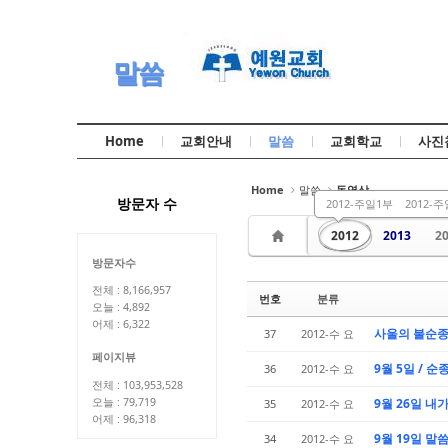
Sketchbook5, 스케치북5
Sketchbook5, 스케치북5
말씀
Home
교회안내
말씀
교회학교
사진
Sketchbook5, 스케치북5
Sketchbook5, 스케치북5
Home
말씀
동영상
방문자 수
2012-주일1부
2012-
2012
2013
2
방문자수
전체 : 8,166,957
번호
분류
오늘 : 4,892
어제 : 6,322
사울의 불순종
37
2012-수 요
페이지뷰
9월 5일 / 
36
2012-수 요
전체 : 103,953,528
오늘 : 79,719
9월 26일 내
35
2012-수 요
어제 : 96,318
9월 19일 
34
2012-수 요