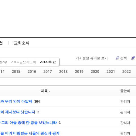
Skip to content
첩
교회소식
게시물을 뷰어로 보기
검색
주일2부
2012-금요기도회
2012-수 요
014
2015
2016
2017
2018
2019
2020
2021
2022
제목
글쓴이
과 우리 안의 아말렉
관리자
304
순종이 제사보다 낫습니다
관리자
2
가 그의 아들 중에 한 왕을 보았느니라
관리자
1
말씀을 버려 버림받은 사울의 관심과 핑계
관리자