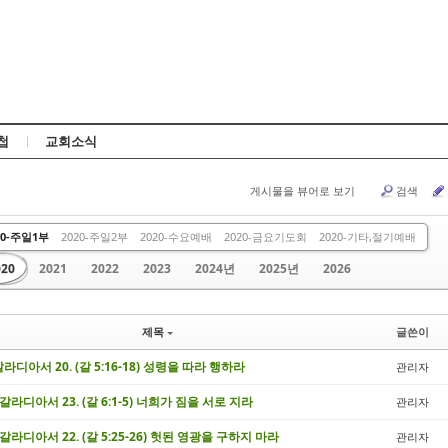
Skip to content
첩
교회소식
게시물을 뷰어로 보기
검색
부
주일 2부
금요 말씀
2013
2014
2015
2016
2017
20-주일1부
2020-주일2부
2020-수요예배
2020-금요기도회
2020-기타,절기예배
020
2021
2022
2023
2024년
2025년
2026
제목
글쓴이
 갈라디아서 20. (갈 5:16-18) 성령을 따라 행하라
관리자
/ 갈라디아서 23. (갈 6:1-5) 너희가 짐을 서로 지라
관리자
/ 갈라디아서 22. (갈 5:25-26) 헛된 영광을 구하지 마라
관리자