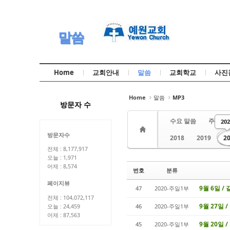
Sketchbook5, 스케치북5
Sketchbook5, 스케치북5
말씀
Home
교회안내
말씀
교회학교
사진
Sketchbook5, 스케치북5
Sketchbook5, 스케치북5
Home
말씀
MP3
방문자 수
수요 말씀
주일 1
20
방문자수
2018
2019
2
전체 : 8,177,917
오늘 : 1,971
어제 : 8,574
번호
분류
페이지뷰
9월 6일 /
47
2020-주일1부
전체 : 104,072,117
9월 27일 
46
2020-주일1부
오늘 : 24,459
어제 : 87,563
9월 20일 
45
2020-주일1부