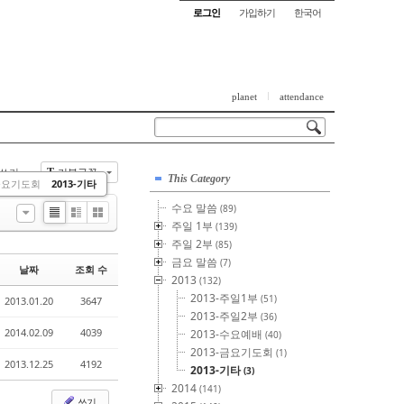
로그인
가입하기
한국어
planet
attendance
쓰기
기본글꼴
T
This Category
-금요기도회
2013-기타
수요 말씀
(89)
List
Zine
Gallery
주일 1부
(139)
주일 2부
(85)
금요 말씀
(7)
날짜
조회 수
2013
(132)
2013-주일1부
(51)
2013.01.20
3647
2013-주일2부
(36)
2014.02.09
4039
2013-수요예배
(40)
2013-금요기도회
(1)
2013.12.25
4192
2013-기타
(3)
2014
(141)
쓰기