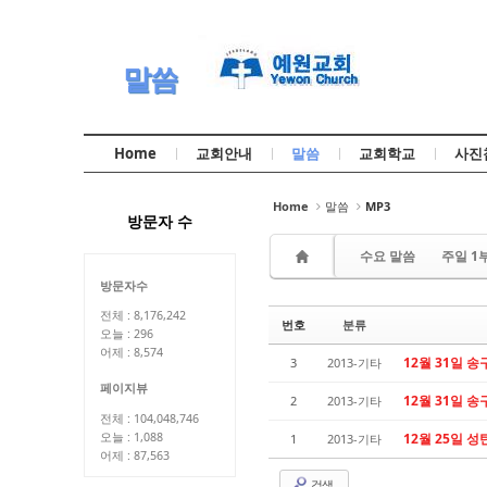
Sketchbook5, 스케치북5
Sketchbook5, 스케치북5
말씀
Home
교회안내
말씀
교회학교
사진
Sketchbook5, 스케치북5
Sketchbook5, 스케치북5
Home
말씀
MP3
방문자 수
수요 말씀
주일 1
방문자수
전체 : 8,176,242
번호
분류
오늘 : 296
어제 : 8,574
12월 31일 
3
2013-기타
페이지뷰
12월 31일 송
2
2013-기타
전체 : 104,048,746
오늘 : 1,088
12월 25일 성
1
2013-기타
어제 : 87,563
검색