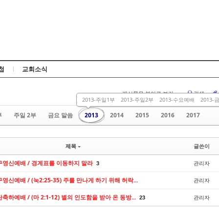
Skip to content
첩
교회소식
게시물을 뷰어로 보기
검색
2013-주일1부
2013-주일2부
2013-수요예배
2013
부
주일 2부
금요 말씀
2013
2014
2015
2016
2017
제목
글쓴이
송구영신예배 / 경계표를 이동하지 말라
관리자
3
구영신예배 / (눅2:25-35) 주를 만나게 하기 위해 허락...
관리자
탄축하예배 / (마 2:1-12) 별의 인도함을 받아 온 동방...
관리자
23