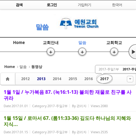
Skip to content
검색
로그인
가입하기
한국어
Sketchbook5, 스케치북5
말씀
Home
교회안내
말씀
교회학교
+
+
+
▶
Sketchbook5, 스케치북5
Home
말씀
동영상
2017-주일1부
2017-
2012
2013
2014
2015
2016
2017
1월 1일 / 누가복음 87. (눅16:1-13) 불의한 재물로 친구를 사
귀라
Date
2017.01.01
Category
2017-주일2부
By
관리자
Views
2080
1월 15일 / 로마서 67. (롬11:33-36) 깊도다 하나님의 지혜와
지식...
Date
2017.01.15
Category
2017-주일2부
By
관리자
Views
2535