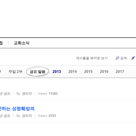
Skip to content
첩
교회소식
게시물을 뷰어로 보기
검색
부
주일 2부
금요 말씀
2013
2014
2015
2016
2017
2년-금요
By
관리자
Views
11582
 못하는 성령훼방죄
2년-금요
By
관리자
Views
4753