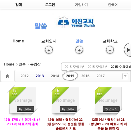
Skip to content
검색
로그인
가입하기
한국어
Sketchbook5, 스케치북5
말씀
Home
교회안내
말씀
교회학교
+
+
+
▶
Sketchbook5, 스케치북5
Home
말씀
동영상
2015-주일1부
2015-주일2부
2015-수요예
2012
2013
2014
2015
2016
2017
17
16
11
DEC
DEC
DEC
No Image
No Image
No Image
624
1705
2187
by 관리자
by 관리자
by 관리자
12월 17일 / 신명기 48. (신
12월 16일 / 열왕기상 22.
12월 9일 / 열왕기상 21.
23:1-8) 여호와의 총회
(왕상8:27-32) 성전을 향한
(왕상8:12-21) 여호와의 이
솔로몬의 기도
름을 둘 만한 집