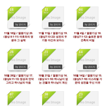
18
11
04
NOV
NOV
NOV
No Image
No Image
No Image
1847
2557
1745
by 관리자
by 관리자
by 관리자
11월 18일 / 열왕기상 20.
11월 11일 / 열왕기상 19.
11월 4일 / 열왕기상 18.
(왕상 8:1-11) 여호와의 영
(왕상7:13-22) 성전의 두
(왕상7:1-12) 솔로몬 왕국
광과 그 실체
기둥 야긴과 보아스
건축의 비밀
28
21
14
OCT
OCT
OCT
No Image
No Image
No Image
1745
1596
1781
by 관리자
by 관리자
by 관리자
10월 28일 / 열왕기상 17.
10월 21일 / 열왕기상 16.
10월 14일 / 열왕기상 15.
(왕상6:11-13) 정성과 언약
(왕상 6:1-10) 하나님이 없
(왕상5:7-18) 이스라엘 가
그리고 하나님의 마음
는 건물과 하나님이 계신
운데 성전을 두신 이유
성전
07
30
23
OCT
SEP
SEP
No Image
No Image
No Image