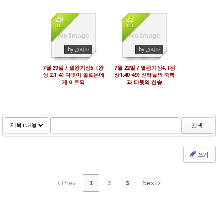
29
22
JUL
JUL
No Image
No Image
1819
2022
by 관리자
by 관리자
7월 29일 / 열왕기상5. (왕
7월 22일 / 열왕기상4. (왕
상 2:1-4) 다윗이 솔로몬에
상1:40-49) 신하들의 축복
게 이르되
과 다윗의 찬송
검색
쓰기
Prev
1
2
3
Next