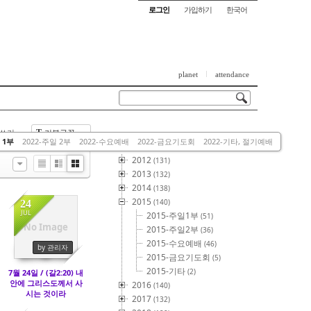
로그인
가입하기
한국어
planet
attendance
쓰기
기본글꼴
T
This Category
 1부
2022-주일 2부
2022-수요예배
2022-금요기도회
2022-기타, 절기예배
2012
(131)
List
Zine
Gallery
2013
(132)
2014
(138)
2015
(140)
24
JUL
2015-주일1부
(51)
No Image
2015-주일2부
(36)
2918
2015-수요예배
(46)
by 관리자
2015-금요기도회
(5)
2015-기타
(2)
7월 24일 / (갈2:20) 내
안에 그리스도께서 사
2016
(140)
시는 것이라
2017
(132)