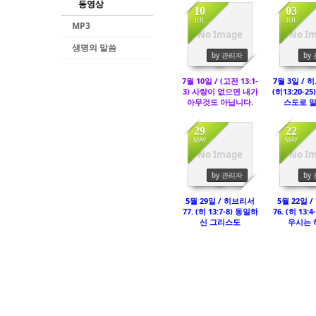
동영상
10
03
JUL
JUL
MP3
No Image
No I
생명의 말씀
2176
30
by 관리자
by
7월 10일 / (고전 13:1-
7월 3일 / 
3) 사랑이 없으면 내가
(히13:20-2
아무것도 아닙니다.
스도로 
29
22
MAY
MAY
No Image
No I
1374
11
by 관리자
by
5월 29일 / 히브리서
5월 22일 
77. (히 13:7-8) 동일하
76. (히 13:
신 그리스도
우시는 