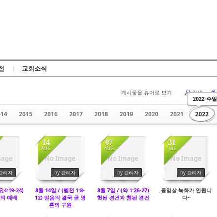
Skip to content
첩
교회소식
게시물을 뷰어로 보기
검색
2022-주일
014
2015
2016
2017
2018
2019
2020
2021
2022
14
07
31
AUG
AUG
JUL
mage
No Image
No Image
No Image
74
1301
5709
2113
 관리자
by 관리자
by 관리자
by 관리자
요4:19-24)
8월 14일 / (벧전 1:8-
8월 7일 / (약 1:26-27)
동영상 녹화가 안됩니
의 예배
12) 믿음의 결국 곧 영
헛된 경건과 참된 경건
다~
혼의 구원