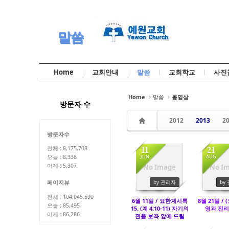
Sketchbook5, 스케치북5
Sketchbook5, 스케치북5
말씀
Home
교회안내
말씀
교회학교
사진
Sketchbook5, 스케치북5
Sketchbook5, 스케치북5
Home
말씀
동영상
방문자 수
2012
2013
2
방문자수
전체 : 8,175,708
11
21
JUN
AUG
오늘 : 8,336
어제 : 5,307
No Image
No I
1696
14
by 관리자
by
페이지뷰
전체 : 104,045,590
6월 11일 / 요한계시록
8월 21일 / (
오늘 : 85,495
15. (계 4:10-11) 자기의
영과 진리
어제 : 86,286
관을 보좌 앞에 드림