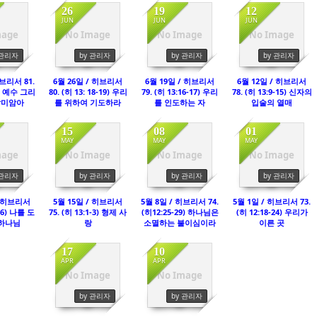
26
19
12
JUN
JUN
JUN
mage
No Image
No Image
No Image
49
2458
2495
1457
 관리자
by 관리자
by 관리자
by 관리자
히브리서 81.
6월 26일 / 히브리서
6월 19일 / 히브리서
6월 12일 / 히브리서
5) 예수 그리
80. (히 13: 18-19) 우리
79. (히 13:16-17) 우리
78. (히 13:9-15) 신자의
말미암아
를 위하여 기도하라
를 인도하는 자
입술의 열매
15
08
01
MAY
MAY
MAY
mage
No Image
No Image
No Image
68
1246
1360
2276
 관리자
by 관리자
by 관리자
by 관리자
/ 히브리서
5월 15일 / 히브리서
5월 8일 / 히브리서 74.
5월 1일 / 히브리서 73.
4-6) 나를 도
75. (히 13:1-3) 형제 사
(히12:25-29) 하나님은
(히 12:18-24) 우리가
하나님
랑
소멸하는 불이심이라
이른 곳
17
10
APR
APR
No Image
No Image
2354
1392
by 관리자
by 관리자