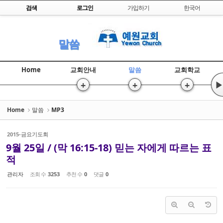
Skip to content
검색
로그인
가입하기
한국어
Sketchbook5, 스케치북5
말씀
Home
교회안내
말씀
교회학교
+
+
+
▶
Sketchbook5, 스케치북5
Home
말씀
MP3
2015-금요기도회
9월 25일 / (막 16:15-18) 믿는 자에게 따르는 표
적
관리자
조회 수
3253
추천 수
0
댓글
0