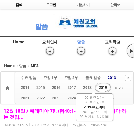
Skip to content
검색
로그인
가입하기
한국어
Sketchbook5, 스케치북5
말씀
Home
교회안내
말씀
교회학교
+
+
+
▶
Sketchbook5, 스케치북5
Home
말씀
MP3
수요 말씀
주일 1부
주일 2부
금요 말씀
2013
2014
2015
2016
2017
2018
2019
2020
2019-주일1부
2021
2022
2023
2024년
2025년
2026
2019-주일2부
2019-수요예배
12월 18일 / 예레미야 79. (렘40:1-41:18) 누구를 따라야 하
2019-금요기도회
는 것입...
2019-기타, 절기예배
Date
2019.12.18
Category
2019-수요예배
By
관리자
Views
3701