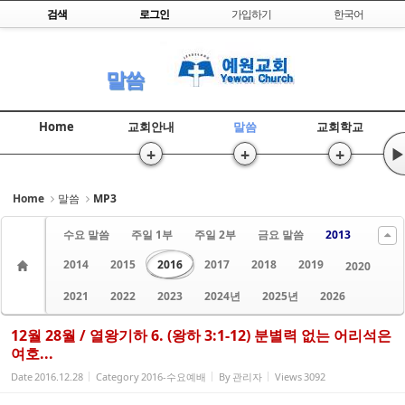
Skip to content
검색
로그인
가입하기
한국어
Sketchbook5, 스케치북5
말씀
Home
교회안내
말씀
교회학교
+
+
+
▶
Sketchbook5, 스케치북5
Home
말씀
MP3
수요 말씀
주일 1부
주일 2부
금요 말씀
2013
2014
2015
2016
2017
2018
2019
2020
2021
2022
2023
2024년
2025년
2026
12월 28월 / 열왕기하 6. (왕하 3:1-12) 분별력 없는 어리석은
여호...
Date
2016.12.28
Category
2016-수요예배
By
관리자
Views
3092