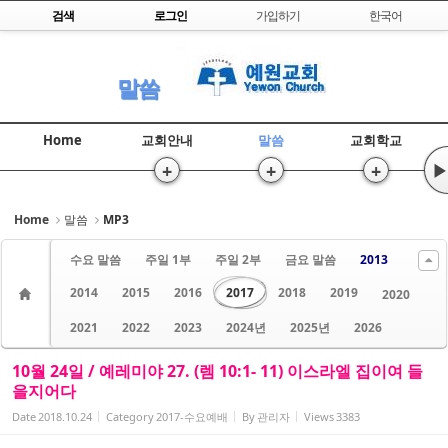
Skip to content
검색
로그인
가입하기
한국어
Sketchbook5, 스케치북5
말씀
Home
교회안내
말씀
교회학교
+
+
+
▶
Sketchbook5, 스케치북5
Home
말씀
MP3
수요 말씀
주일 1부
주일 2부
금요 말씀
2013
2014
2015
2016
2017
2018
2019
2020
2021
2022
2023
2024년
2025년
2026
10월 24일 / 예레미야 27. (렘 10:1- 11) 이스라엘 집이여 들
을지어다
Date
2018.10.24
Category
2017-수요예배
By
관리자
Views
3383