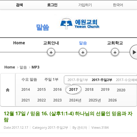
Skip to content
검색
로그인
가입하기
한국어
Sketchbook5, 스케치북5
말씀
Home
교회안내
말씀
교회학교
+
+
+
▶
Sketchbook5, 스케치북5
Home
말씀
MP3
수요 말씀
주일 1부
주일 2부
금요 말씀
2013
2017-주일1부
2017-주일2부
2017-수요예
2014
2015
2016
2017
2018
2019
2020
2021
2022
2023
2024년
2025년
2026
12월 17일 / 믿음 16. (살후1:1-4) 하나님의 선물인 믿음과 자
람
Date
2017.12.17
Category
2017-주일2부
By
관리자
Views
3184