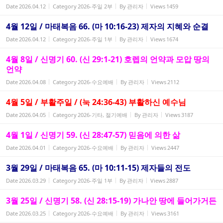
Date
2026.04.12
Category
2026-주일 2부
By
관리자
Views
1459
4월 12일 / 마태복음 66. (마 10:16-23) 제자의 지혜와 순결
Date
2026.04.12
Category
2026-주일 1부
By
관리자
Views
1674
4월 8일 / 신명기 60. (신 29:1-21) 호렙의 언약과 모압 땅의
언약
Date
2026.04.08
Category
2026-수요예배
By
관리자
Views
2112
4월 5일 / 부활주일 / (눅 24:36-43) 부활하신 예수님
Date
2026.04.05
Category
2026-기타, 절기예배
By
관리자
Views
3187
4월 1일 / 신명기 59. (신 28:47-57) 믿음에 의한 삶
Date
2026.04.01
Category
2026-수요예배
By
관리자
Views
2447
3월 29일 / 마태복음 65. (마 10:11-15) 제자들의 전도
Date
2026.03.29
Category
2026-주일 1부
By
관리자
Views
2887
3월 25일 / 신명기 58. (신 28:15-19) 가나안 땅에 들어가거든
Date
2026.03.25
Category
2026-수요예배
By
관리자
Views
3161