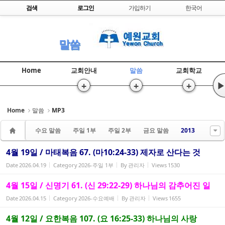
Skip to content
검색
로그인
가입하기
한국어
Sketchbook5, 스케치북5
말씀
Home
교회안내
말씀
교회학교
+
+
+
▶
Sketchbook5, 스케치북5
Home
말씀
MP3
수요 말씀
주일 1부
주일 2부
금요 말씀
2013
4월 19일 / 마태복음 67. (마10:24-33) 제자로 산다는 것
Date
2026.04.19
Category
2026-주일 1부
By
관리자
Views
1530
4월 15일 / 신명기 61. (신 29:22-29) 하나님의 감추어진 일
Date
2026.04.15
Category
2026-수요예배
By
관리자
Views
1655
4월 12일 / 요한복음 107. (요 16:25-33) 하나님의 사랑