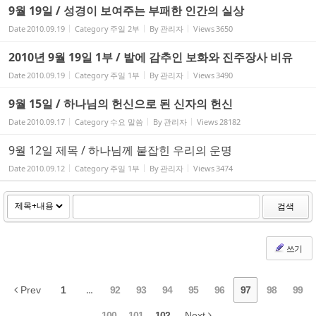
9월 19일 / 성경이 보여주는 부패한 인간의 실상
Date
2010.09.19
Category
주일 2부
By
관리자
Views
3650
2010년 9월 19일 1부 / 밭에 감추인 보화와 진주장사 비유
Date
2010.09.19
Category
주일 1부
By
관리자
Views
3490
9월 15일 / 하나님의 헌신으로 된 신자의 헌신
Date
2010.09.17
Category
수요 말씀
By
관리자
Views
28182
9월 12일 제목 / 하나님께 붙잡힌 우리의 운명
Date
2010.09.12
Category
주일 1부
By
관리자
Views
3474
검색
쓰기
Prev
1
...
92
93
94
95
96
97
98
99
100
101
102
Next