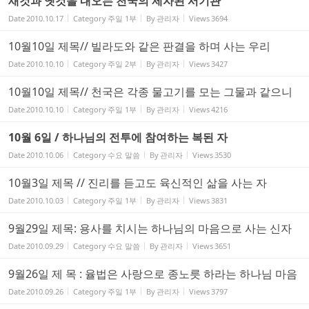
새것과 옛것을 내오는 천국의 제자된 서기관
Date
2010.10.17
Category
주일 1부
By
관리자
Views
3694
10월10일 제목// 빌라도와 같은 판결을 하며 사는 우리
Date
2010.10.10
Category
주일 2부
By
관리자
Views
3427
10월10일 제목// 천국은 각종 물고기를 모는 그물과 같으니
Date
2010.10.10
Category
주일 1부
By
관리자
Views
4216
10월 6일 / 하나님의 전투에 참여하는 복된 자
Date
2010.10.06
Category
수요 말씀
By
관리자
Views
3530
10월3일 제목 // 진리를 듣고도 육신적인 삶을 사는 자
Date
2010.10.03
Category
주일 1부
By
관리자
Views
3831
9월29일 제목: 용사를 치시는 하나님의 마음으로 사는 신자
Date
2010.09.29
Category
수요 말씀
By
관리자
Views
3651
9월26일 제 목 : 율법은 사랑으로 종노릇 하라는 하나님 마음
Date
2010.09.26
Category
주일 1부
By
관리자
Views
3797