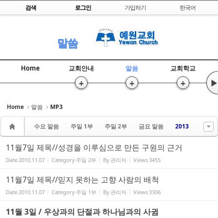
Skip to content
검색
로그인
가입하기
한국어
Sketchbook5, 스케치북5
말씀
Home
교회안내
말씀
교회학교
+
+
+
▶
Sketchbook5, 스케치북5
Home
말씀
MP3
수요 말씀
주일 1부
주일 2부
금요 말씀
2013
11월7일 제목//성경을 이루심으로 만든 구원의 근거
Date
2010.11.07
Category
주일 2부
By
관리자
Views
3455
11월7일 제목//믿지 못하는 고향 사람의 배척
Date
2010.11.07
Category
주일 1부
By
관리자
Views
3306
11월 3일 / 우상과의 단절과 하나님과의 사귐