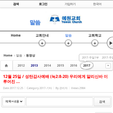
Skip to content
검색
로그인
가입하기
한국어
Sketchbook5, 스케치북5
말씀
Home
교회안내
말씀
교회학교
+
+
+
▶
Sketchbook5, 스케치북5
Home
말씀
동영상
2017-주일1부
2017-
2012
2013
2014
2015
2016
2017
12월 25일 / 성탄감사예배 (눅2:8-20) 우리에게 알리신바 이
루어진 ...
Date
2017.12.25
Category
2017-기타
By
관리자
Views
2984
검색