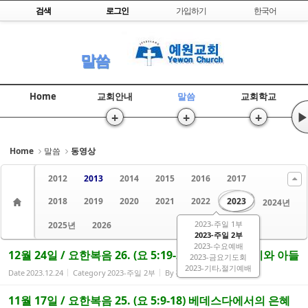
Skip to content
검색
로그인
가입하기
한국어
Sketchbook5, 스케치북5
말씀
Home
교회안내
말씀
교회학교
+
+
+
▶
Sketchbook5, 스케치북5
Home
말씀
동영상
2012
2013
2014
2015
2016
2017
2018
2019
2020
2021
2022
2023
2024년
2023-주일 1부
2025년
2026
2023-주일 2부
2023-수요예배
12월 24일 / 요한복음 26. (요 5:19-29) 하나님 아버지와 아들
2023-금요기도회
2023-기타,절기예배
Date
2023.12.24
Category
2023-주일 2부
By
관리자
Views
1359
11월 17일 / 요한복음 25. (요 5:9-18) 베데스다에서의 은혜