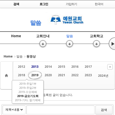
Skip to content
검색
로그인
가입하기
한국어
Sketchbook5, 스케치북5
말씀
Home
교회안내
말씀
교회학교
+
+
+
▶
Sketchbook5, 스케치북5
Home
말씀
동영상
2012
2013
2014
2015
2016
2017
2018
2019
2020
2021
2022
2023
2024년
2019-주일1부
2025년
2026
2019-주일2부
2019-수요예배
등록된 글이 없습니다.
2019-금요기도회
2019-기타, 절기예배
검색