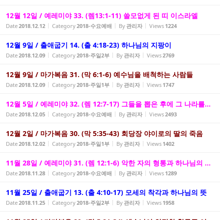
12월 12일 / 예레미야 33. (렘13:1-11) 쓸모없게 된 띠 이스라엘
Date
2018.12.12
Category
2018-수요예배
By
관리자
Views
1224
12월 9일 / 출애굽기 14. (출 4:18-23) 하나님의 지팡이
Date
2018.12.09
Category
2018-주일2부
By
관리자
Views
2769
12월 9일 / 마가복음 31. (막 6:1-6) 예수님을 배척하는 사람들
Date
2018.12.09
Category
2018-주일1부
By
관리자
Views
1747
12월 5일 / 예레미야 32. (렘 12:7-17) 그들을 뽑은 후에 그 나라를...
Date
2018.12.05
Category
2018-수요예배
By
관리자
Views
2493
12월 2일 / 마가복음 30. (막 5:35-43) 회당장 야이로의 딸의 죽음
Date
2018.12.02
Category
2018-주일1부
By
관리자
Views
1402
11월 28일 / 예레미야 31. (렘 12:1-6) 악한 자의 형통과 하나님의 ...
Date
2018.11.28
Category
2018-수요예배
By
관리자
Views
1289
11월 25일 / 출애굽기 13. (출 4:10-17) 모세의 착각과 하나님의 뜻
Date
2018.11.25
Category
2018-주일2부
By
관리자
Views
1958