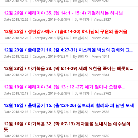
Date
2018.12.30
Category
2018-주일1부
By
관리자
Views
1245
12월 26일 / 예레미야 35. (렘 14: 1 - 15: 4) 거절하시는 하나님
Date
2018.12.26
Category
2018-수요예배
By
관리자
Views
2927
12월 25일 / 성탄감사예배 / (습3:14-20) 하나님의 구원의 즐거움
Date
2018.12.25
Category
2018-주일1부
By
관리자
Views
2345
12월 23일 / 출애굽기 16. (출 4:27-31) 이스라엘 백성의 경배와 그...
Date
2018.12.23
Category
2018-주일2부
By
관리자
Views
1341
12월 23일 / 마가복음 33. (막 6:14-29) 세례 요한을 죽이는 헤롯의...
Date
2018.12.23
Category
2018-주일1부
By
관리자
Views
1341
12월 19일 / 예레미야 34. (렘 13 : 12 -27) 네가 얼마나 오랜후...
Date
2018.12.19
Category
2018-수요예배
By
관리자
Views
2762
12월 16일 / 출애굽기 15. (출4:24-26) 십보라의 할례와 피 남편 모세
Date
2018.12.16
Category
2018-주일2부
By
관리자
Views
2536
12월 16일 / 마가복음 32. (막 6:7-13) 제자들을 보내시는 예수님의
뜻
Date
2018.12.16
Category
2018-주일1부
By
관리자
Views
1639