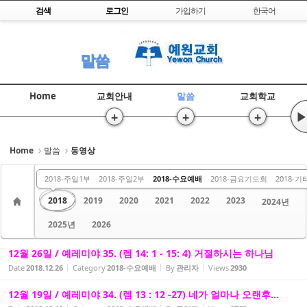
Skip to content
검색
로그인
가입하기
한국어
Sketchbook5, 스케치북5
말씀
Home
교회안내
말씀
교회학교
+
+
+
▶
Sketchbook5, 스케치북5
Home
말씀
동영상
2012
2013
2014
2015
2016
2017
2018-주일1부
2018-주일2부
2018-수요예배
2018-금요기도회
2018-기
2018
2019
2020
2021
2022
2023
2024년
2025년
2026
12월 26일 / 예레미야 35. (렘 14: 1 - 15: 4) 거절하시는 하나님
Date
2018.12.26
Category
2018-수요예배
By
관리자
Views
2930
12월 19일 / 예레미야 34. (렘 13 : 12 -27) 네가 얼마나 오랜후...