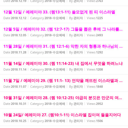
Date
2018.12.19
Category
2018-수요예배
By
관리자
Views
2763
12월 12일 / 예레미야 33. (렘13:1-11) 쓸모없게 된 띠 이스라엘
Date
2018.12.12
Category
2018-수요예배
By
관리자
Views
1225
12월 5일 / 예레미야 32. (렘 12:7-17) 그들을 뽑은 후에 그 나라를...
Date
2018.12.05
Category
2018-수요예배
By
관리자
Views
2493
11월 28일 / 예레미야 31. (렘 12:1-6) 악한 자의 형통과 하나님의 ...
Date
2018.11.28
Category
2018-수요예배
By
관리자
Views
1292
11월 14일 / 예레미야 30. (렘 11:14-23) 내 집에서 무엇을 하려느냐
Date
2018.11.14
Category
2018-수요예배
By
관리자
Views
1208
11월 7일 / 예레미야 29. (렘 11:1- 13) 언약을 깨뜨린 이스라엘과 ...
Date
2018.11.07
Category
2018-수요예배
By
관리자
Views
1848
10월 31일 / 예레미야 28. (렘 10:12-25) 야곱의 분깃은 만군의 여...
Date
2018.10.31
Category
2018-수요예배
By
관리자
Views
2952
10월 24일/ 예레미야 27. (렘10:1-11) 이스라엘 집이여 들을지어다
Date
2018.10.25
Category
2018-수요예배
By
관리자
Views
1506