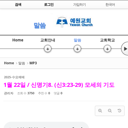
Skip to content
검색
로그인
가입하기
한국어
Sketchbook5, 스케치북5
말씀
Home
교회안내
말씀
교회학교
+
+
+
▶
Sketchbook5, 스케치북5
Home
말씀
MP3
2025-수요예배
1월 22일 / 신명기8. (신3:23-29) 모세의 기도
관리자
조회 수
3750
추천 수
0
댓글
0