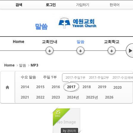
Skip to content
검색
로그인
가입하기
한국어
Sketchbook5, 스케치북5
말씀
Home
교회안내
말씀
교회학교
+
+
+
▶
Sketchbook5, 스케치북5
Home
말씀
MP3
수요 말씀
주일 1부
주일 2부
금요 말씀
2013
2017-주일1부
2017-주일2부
2017-수요예
2014
2015
2016
2017
2018
2019
2020
2021
2022
2023
2024년
2025년
2026
25
DEC
No Image
3121
by 관리자