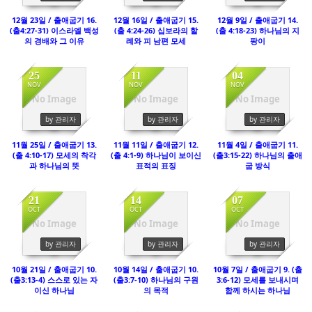
12월 23일 / 출애굽기 16.
12월 16일 / 출애굽기 15.
12월 9일 / 출애굽기 14.
(출4:27-31) 이스라엘 백성
(출 4:24-26) 십보라의 할
(출 4:18-23) 하나님의 지
의 경배와 그 이유
례와 피 남편 모세
팡이
25
11
04
NOV
NOV
NOV
No Image
No Image
No Image
3242
3283
2864
by 관리자
by 관리자
by 관리자
11월 25일 / 출애굽기 13.
11월 11일 / 출애굽기 12.
11월 4일 / 출애굽기 11.
(출 4:10-17) 모세의 착각
(출 4:1-9) 하나님이 보이신
(출3:15-22) 하나님의 출애
과 하나님의 뜻
표적의 표징
굽 방식
21
14
07
OCT
OCT
OCT
No Image
No Image
No Image
3098
2908
3145
by 관리자
by 관리자
by 관리자
10월 21일 / 출애굽기 10.
10월 14일 / 출애굽기 10.
10월 7일 / 출애굽기 9. (출
(출3:13-4) 스스로 있는 자
(출3:7-10) 하나님의 구원
3:6-12) 모세를 보내시며
이신 하나님
의 목적
함께 하시는 하나님