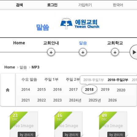
Skip to content
검색
로그인
가입하기
한국어
Sketchbook5, 스케치북5
말씀
Home
교회안내
말씀
교회학교
+
+
+
▶
Sketchbook5, 스케치북5
Home
말씀
MP3
수요 말씀
주일 1부
주일 2부
금요 말씀
2013
2018-주일1부
2018-주일2부
20
2014
2015
2016
2017
2018
2019
2020
2021
2022
2023
2024년
2025년
2026
23
16
09
DEC
DEC
DEC
No Image
No Image
No Image
3523
3413
3332
by 관리자
by 관리자
by 관리자