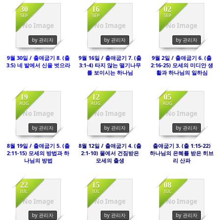
30
16
02
SEP
SEP
SEP
No Image
No Image
No Image
3312
2930
3128
by 관리자
by 관리자
by 관리자
9월 30일 / 출애굽기 8. (출
9월 16일 / 출애굽기 7. (출
9월 2일 / 출애굽기 6. (출
3:5) 네 발에서 신을 벗으라
3:1-4) 타지 않는 떨기나무
2:16-25) 모세의 미디안 생
를 보이시는 하나님
활과 하나님의 일하심
19
12
05
AUG
AUG
AUG
No Image
No Image
No Image
3218
3355
3361
by 관리자
by 관리자
by 관리자
8월 19일 / 출애굽기 5. (출
8월 12일 / 출애굽기 4. (출
출애굽기 3. (출 1:15-22)
2:11-15) 모세의 방법과 하
2:1-10) 물에서 건짐받은
하나님의 은혜를 받은 히브
나님의 방법
모세의 출생
리 산파
22
15
08
JUL
JUL
JUL
No Image
No Image
No Image
2765
3134
2696
by 관리자
by 관리자
by 관리자