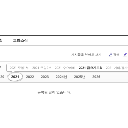
Skip to content
첩
교회소식
게시물을 뷰어로 보기
검색
부
주일 2부
금요 말씀
2013
2014
2015
2016
2017
2021-주일1부
2021-주일2부
2021-수요예배
2021-금요기도회
2021-기타,절
020
2021
2022
2023
2024년
2025년
2026
등록된 글이 없습니다.