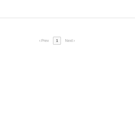
Prev
1
Next