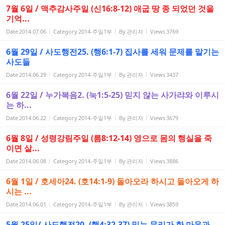
7월 6일 / 맥추감사주일 (신16:8-12) 애굽 땅 종 되었던 것을
기억...
Date
2014.07.06
Category
2014-주일1부
By
관리자
Views
3769
6월 29일 / 사도행전25. (행6:1-7) 집사를 세워 문제를 맡기는
사도들
Date
2014.06.29
Category
2014-주일1부
By
관리자
Views
3437
6월 22일 / 누가복음2. (눅1:5-25) 믿지 않는 사가랴와 이루시
는 하...
Date
2014.06.22
Category
2014-주일1부
By
관리자
Views
3679
6월 8일 / 성령강림주일 (롬8:12-14) 영으로 몸의 행실을 죽
이면 살...
Date
2014.06.08
Category
2014-주일1부
By
관리자
Views
3886
6월 1일 / 호세아24. (호14:1-9) 돌아오라 하시고 돌아오게 하
시는 ...
Date
2014.06.01
Category
2014-주일1부
By
관리자
Views
3859
5월 25일/ 사도행전20. (행4:32-37) 믿는 무리가 한 마음과