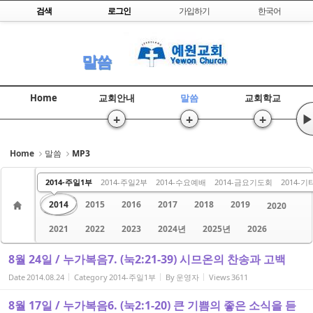
Skip to content
검색
로그인
가입하기
한국어
Sketchbook5, 스케치북5
말씀
Home
교회안내
말씀
교회학교
+
+
+
▶
Sketchbook5, 스케치북5
Home
말씀
MP3
수요 말씀
주일 1부
주일 2부
금요 말씀
2013
2014-주일1부
2014-주일2부
2014-수요예배
2014-금요기도회
2014-기
2014
2015
2016
2017
2018
2019
2020
2021
2022
2023
2024년
2025년
2026
8월 24일 / 누가복음7. (눅2:21-39) 시므온의 찬송과 고백
Date
2014.08.24
Category
2014-주일1부
By
운영자
Views
3611
8월 17일 / 누가복음6. (눅2:1-20) 큰 기쁨의 좋은 소식을 듣