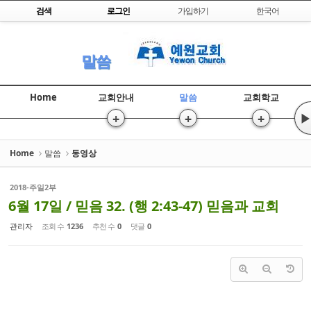
Skip to content
검색
로그인
가입하기
한국어
Sketchbook5, 스케치북5
말씀
Home
교회안내
말씀
교회학교
+
+
+
▶
Sketchbook5, 스케치북5
Home
말씀
동영상
2018-주일2부
6월 17일 / 믿음 32. (행 2:43-47) 믿음과 교회
관리자
조회 수
1236
추천 수
0
댓글
0