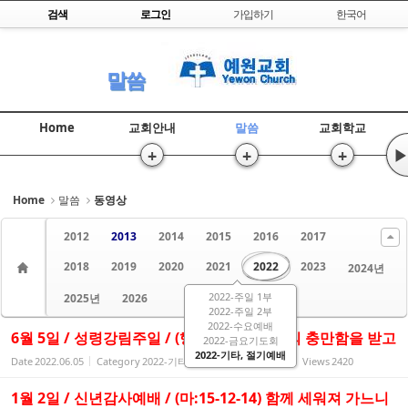
Skip to content
검색
로그인
가입하기
한국어
Sketchbook5, 스케치북5
말씀
Home
교회안내
말씀
교회학교
+
+
+
▶
Sketchbook5, 스케치북5
Home
말씀
동영상
2012
2013
2014
2015
2016
2017
2018
2019
2020
2021
2022
2023
2024년
2022-주일 1부
2025년
2026
2022-주일 2부
2022-수요예배
6월 5일 / 성령강림주일 / (행 2:1-4) 다 성령의 충만함을 받고
2022-금요기도회
2022-기타, 절기예배
Date
2022.06.05
Category
2022-기타, 절기예배
By
관리자
Views
2420
1월 2일 / 신년감사예배 / (마:15-12-14) 함께 세워져 가느니