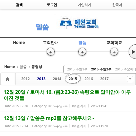
Skip to content
검색
로그인
가입하기
한국어
Sketchbook5, 스케치북5
말씀
Home
교회안내
말씀
교회학교
+
+
+
▶
Sketchbook5, 스케치북5
Home
말씀
동영상
2015-주일1부
2015-주일2부
2015-수요예
2012
2013
2014
2015
2016
2017
12월 20일 / 로마서 16. (롬3:23-26) 속량으로 말미암아 이루
어진 것들
Date
2015.12.20
Category
2015-주일2부
By
관리자
Views
1941
12월 13일 / 말씀은 mp3를 참고해주세요~
Date
2015.12.14
Category
2015-주일2부
By
관리자
Views
1920