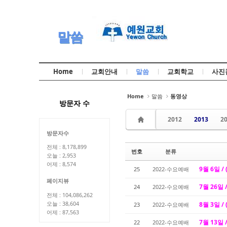
Sketchbook5, 스케치북5
Sketchbook5, 스케치북5
말씀
Home
교회안내
말씀
교회학교
사진
Sketchbook5, 스케치북5
Sketchbook5, 스케치북5
Home
말씀
동영상
방문자 수
2012
2013
2
방문자수
전체 : 8,178,899
번호
분류
오늘 : 2,953
어제 : 8,574
9월 6일 /
25
2022-수요예배
페이지뷰
7월 26일 
24
2022-수요예배
전체 : 104,086,262
오늘 : 38,604
8월 3일 /
23
2022-수요예배
어제 : 87,563
7월 13일 
22
2022-수요예배