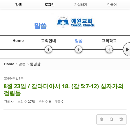
Skip to content
검색
로그인
가입하기
한국어
Sketchbook5, 스케치북5
말씀
Home
교회안내
말씀
교회학교
+
+
+
▶
Sketchbook5, 스케치북5
Home
말씀
동영상
2020-주일1부
8월 23일 / 갈라디아서 18. (갈 5:7-12) 십자가의
걸림돌
관리자
조회 수
2078
추천 수
0
댓글
0