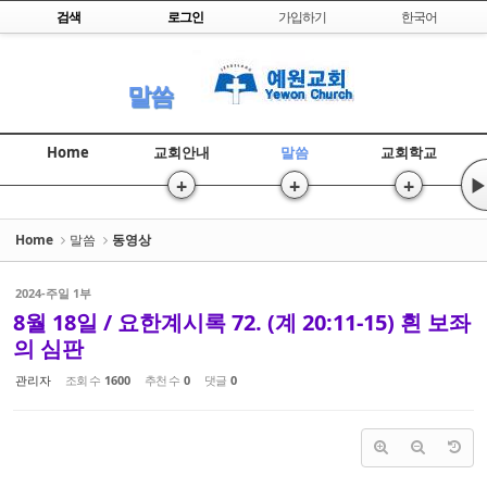
Skip to content
검색
로그인
가입하기
한국어
Sketchbook5, 스케치북5
말씀
Home
교회안내
말씀
교회학교
+
+
+
▶
Sketchbook5, 스케치북5
Home
말씀
동영상
2024-주일 1부
8월 18일 / 요한계시록 72. (계 20:11-15) 흰 보좌
의 심판
관리자
조회 수
1600
추천 수
0
댓글
0