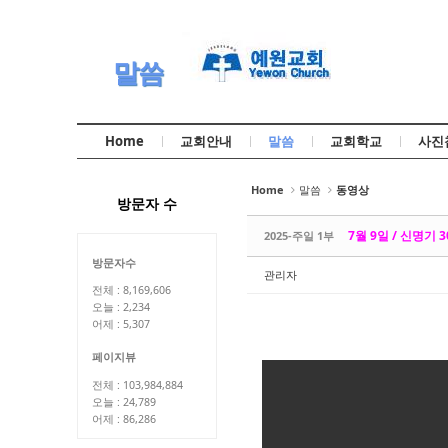
Sketchbook5, 스케치북5
Sketchbook5, 스케치북5
말씀
Home
교회안내
말씀
교회학교
사진
Sketchbook5, 스케치북5
Sketchbook5, 스케치북5
Home
말씀
동영상
방문자 수
7월 9일 / 신명기 30
2025-주일 1부
방문자수
관리자
전체 : 8,169,606
오늘 : 2,234
어제 : 5,307
페이지뷰
전체 : 103,984,884
오늘 : 24,789
어제 : 86,286