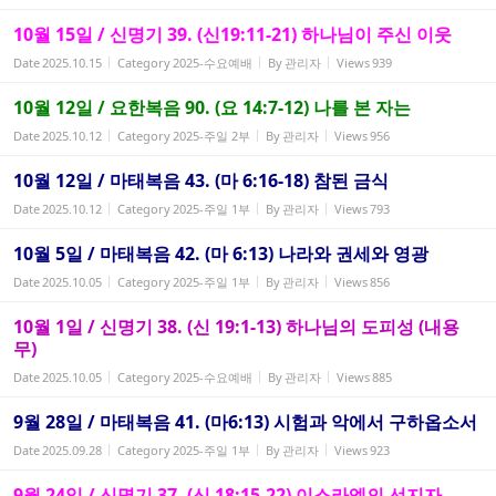
10월 15일 / 신명기 39. (신19:11-21) 하나님이 주신 이웃
Date
2025.10.15
Category
2025-수요예배
By
관리자
Views
939
10월 12일 / 요한복음 90. (요 14:7-12) 나를 본 자는
Date
2025.10.12
Category
2025-주일 2부
By
관리자
Views
956
10월 12일 / 마태복음 43. (마 6:16-18) 참된 금식
Date
2025.10.12
Category
2025-주일 1부
By
관리자
Views
793
10월 5일 / 마태복음 42. (마 6:13) 나라와 권세와 영광
Date
2025.10.05
Category
2025-주일 1부
By
관리자
Views
856
10월 1일 / 신명기 38. (신 19:1-13) 하나님의 도피성 (내용
무)
Date
2025.10.05
Category
2025-수요예배
By
관리자
Views
885
9월 28일 / 마태복음 41. (마6:13) 시험과 악에서 구하옵소서
Date
2025.09.28
Category
2025-주일 1부
By
관리자
Views
923
9월 24일 / 신명기 37. (신 18:15-22) 이스라엘의 선지자