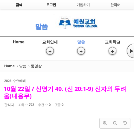
Skip to content
검색
로그인
가입하기
한국어
Sketchbook5, 스케치북5
말씀
Home
교회안내
말씀
교회학교
+
+
+
▶
Sketchbook5, 스케치북5
Home
말씀
동영상
2025-수요예배
10월 22일 / 신명기 40. (신 20:1-9) 신자의 두려
움(내용무)
관리자
조회 수
792
추천 수
0
댓글
0