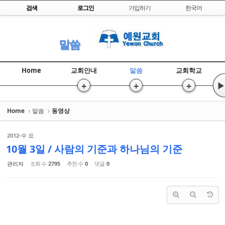
Skip to content
검색
로그인
가입하기
한국어
Sketchbook5, 스케치북5
말씀
Home
교회안내
말씀
교회학교
+
+
+
▶
Sketchbook5, 스케치북5
Home
말씀
동영상
2012-수 요
10월 3일 / 사람의 기준과 하나님의 기준
관리자
조회 수
2795
추천 수
0
댓글
0