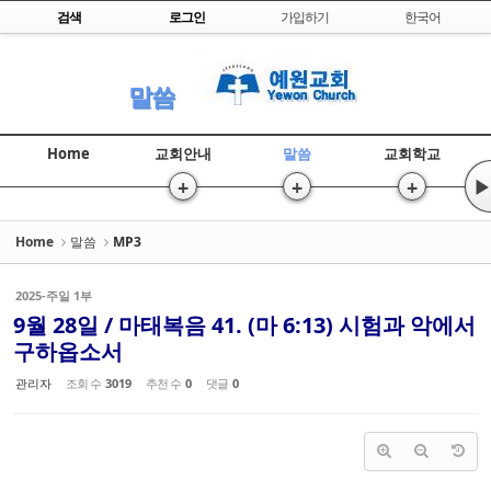
Skip to content
검색
로그인
가입하기
한국어
Sketchbook5, 스케치북5
말씀
Home
교회안내
말씀
교회학교
+
+
+
▶
Sketchbook5, 스케치북5
Home
말씀
MP3
2025-주일 1부
9월 28일 / 마태복음 41. (마 6:13) 시험과 악에서
구하옵소서
관리자
조회 수
3019
추천 수
0
댓글
0