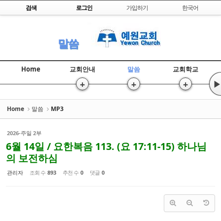
Skip to content
검색
로그인
가입하기
한국어
Sketchbook5, 스케치북5
말씀
Home
교회안내
말씀
교회학교
+
+
+
▶
Sketchbook5, 스케치북5
Home
말씀
MP3
2026-주일 2부
6월 14일 / 요한복음 113. (요 17:11-15) 하나님
의 보전하심
관리자
조회 수
893
추천 수
0
댓글
0