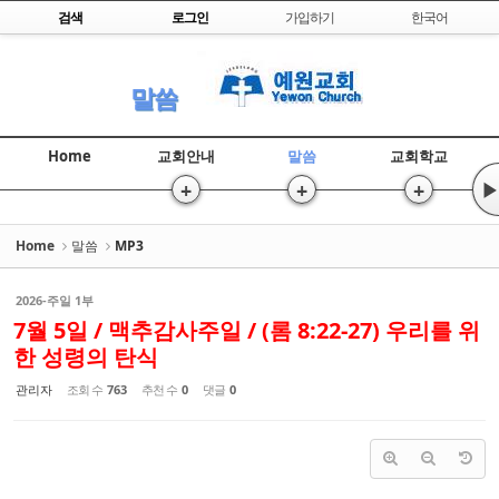
Skip to content
검색
로그인
가입하기
한국어
Sketchbook5, 스케치북5
말씀
Home
교회안내
말씀
교회학교
+
+
+
▶
Sketchbook5, 스케치북5
Home
말씀
MP3
2026-주일 1부
7월 5일 / 맥추감사주일 / (롬 8:22-27) 우리를 위
한 성령의 탄식
관리자
조회 수
763
추천 수
0
댓글
0