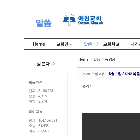
Sketchbook5, 스케치북5
Sketchbook5, 스케치북5
말씀
Home
교회안내
말씀
교회학교
사진
Sketchbook5, 스케치북5
Sketchbook5, 스케치북5
Home
말씀
동영상
방문자 수
8월 1일 / 마태복음
2025-주일 2부
방문자수
관리자
전체 : 8,180,261
오늘 : 4,315
어제 : 8,574
페이지뷰
전체 : 104,109,091
오늘 : 61,433
어제 : 87,563