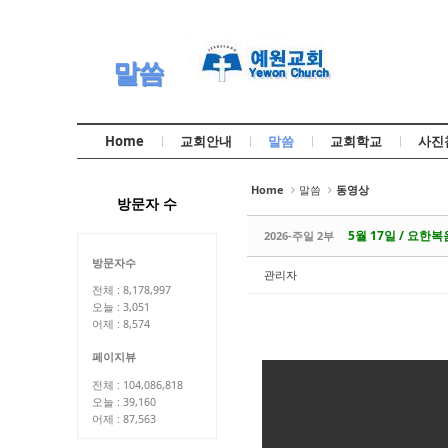
Sketchbook5, 스케치북5
Sketchbook5, 스케치북5
말씀
Home
교회안내
말씀
교회학교
사진
Sketchbook5, 스케치북5
Sketchbook5, 스케치북5
Home
말씀
동영상
방문자 수
5월 17일 / 요한복음
2026-주일 2부
방문자수
관리자
전체 : 8,178,997
오늘 : 3,051
어제 : 8,574
페이지뷰
전체 : 104,086,818
오늘 : 39,160
어제 : 87,563