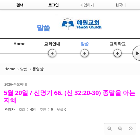
Skip to content
검색
로그인
가입하기
한국어
Sketchbook5, 스케치북5
말씀
Home
교회안내
말씀
교회학교
+
+
+
▶
Sketchbook5, 스케치북5
Home
말씀
동영상
2026-수요예배
5월 20일 / 신명기 66. (신 32:20-30) 종말을 아는
지혜
관리자
조회 수
454
추천 수
0
댓글
0